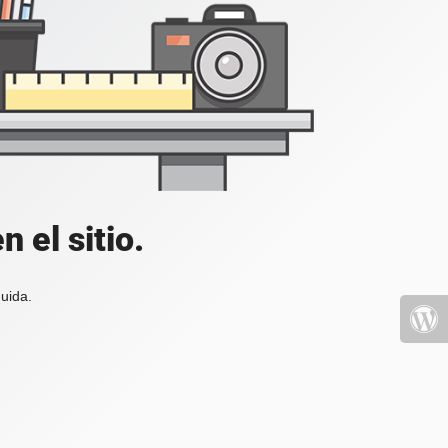
 el sitio.
uida.