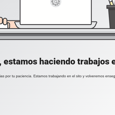
, estamos haciendo trabajos en
ias por tu paciencia. Estamos trabajando en el sito y volveremos enseg